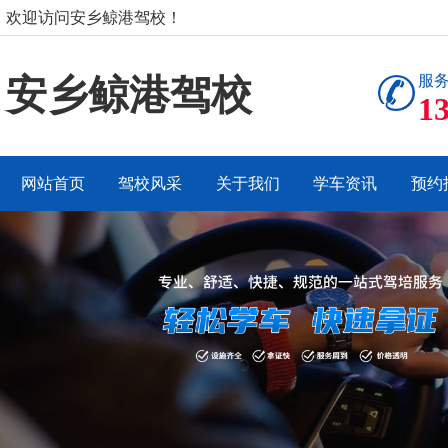
欢迎访问安乡鲸港驾校！
安乡鲸港驾校
服
1
网站首页
驾校风采
关于我们
学车资讯
预约