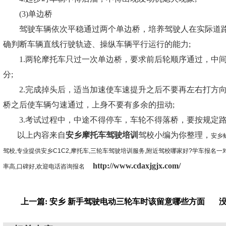
(3)单边桥
驾驶车辆依次平稳通过两个单边桥，培养驾驶人在实际道路
确判断车辆直线行驶轨迹、操纵车辆平行运行的能力;
1.两轮摩托车只过一次单边桥，要求前后轮顺序通过，中间
分;
2.完成掉头后，适当加速使车速提升之后不要再左右打方向
桥之后使车辆匀速通过，上身不要有多余的扭动;
3.考试过程中，中途不得停车，车轮不得落桥，要按规定
以上内容来自
安乡摩托车驾驶培训
驾校小编为你整理，
安乡
驾校,专业提供安乡C1C2,摩托车,三轮车驾驶培训服务,附近驾校哪家好?学车报名一
http://www.cdaxjgjx.com/
率高,口碑好,欢迎电话咨询报名
上一篇: 安乡 新手驾驶电动三轮车时该留意哪些方面
没