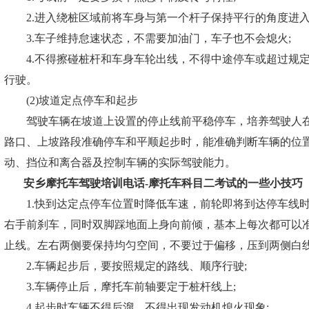
2.进入绕桩区域前将车身与第一个杆子保持平行的角度进入
3.车子维持怠速状态，不需要加油门，车子也不会熄火;
4.不得擦碰桩杆和车身车轮出线，不得中途停车或超过规定
行驶。
(2)坡道定点停车和起步
驾驶车辆在坡道上设置的停止线前平稳停车，培养驾驶人在
路口、上坡路段准确停车和平顺起步时，能准确判断车辆的位
动、挡位和离合器及控制车辆的实际驾驶能力。
安乡摩托车驾驶培训
电话-摩托车科目二考试的一些小技巧
1.快到达定点停车位置时降低车速，前轮即将到达停车线时
右手前刹车，同时双脚踩地面上身向前倾，基本上每次都可以
止线。左右两侧要保持均匀空间，不要过于偏移，压到两侧白线
2.车辆起步后，要按照规定的路线、顺序行驶;
3.车辆停止后，摩托车前轴要定于桩杆线上;
4.起步时车辆不得后溜，不得出现发动机熄火现象;